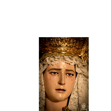
María Santísima
18 Y 19
De D